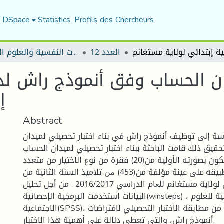
f DSpace
Statistics
Profils des Chercheurs
العدد 12
مجلة الجامع في الدراسات النفسية والعلوم التربوية
ن الحساب وفق أنموذج راش لدى 
إ
Abstract
ة إلى توظيف أنموذج راش في بناء اختبار تحصيلي لميدان
قيق ذلك قامت الباحثة ببناء اختبار تحصيلي لميدان الحساب
لمادة الرياضيات ، تكون بصورته الأولية من(20) فقرة من نوع الاختيار من متعدد
بأربعة بدائل. وتم تطبيقه على عينة مؤلفة من(453) ﻣﻦ تلاميذ السنة الثانية من
التعليم الابتدائي لولاية مستغانم ﻟﻠﻌﺎم الدراسي 2016/2017 . من أجل تحليل
البيانات استخدمت البرمجية الإحصائية(winsteps) ، والرزمة الإحصائية للعلوم
الاجتماعية(SPSS)، وقد تم التحقق من مطابقة الاختبار التحصيلي لافتراضات
أنموذج راش، والتي تعطي دلالة على أهمية هذا الاختبار.