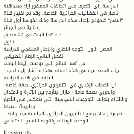
الدراسة إلى التعرف على اتجاهات الجمهور إزاء مصداقية
الأخبار في الفضائيات الجزائرية الخاصة، وقد تم اختيار قناة
"النهار" كنموذج لإجراء هذه الدراسة وذلك لكونها أول قناة
إخبارية في الجزائر
جاء هذا البحث في 02 فصول:
تناول:
الفصل الأول: التوجه النظري والإطار المنهجي للدراسة
الفصل الثاني: الإطار التطبيقي
من أهم النتائج التي توصلت إليها الباحث :
- غياب المصداقية في هذه القناة وهذا ما أشار إليه اغلب
الطلبة في هذه الدراسة،
-أن الخطاب الإخباري في التلفزيون الجزائري بصفة خاصة
والعربي بصفة عامة ، مازال يتأرجح بين الإثارة والاعتدال
والالتزام بثوابت التوجهات السياسية التي تنعكس على الأخبار
وطريقة ترتيبها .
- ضرورة إعداد برامج التلفزيون الجزائري باتجاه تقوية روابط
الوحدة الوطنية وتقوية النسيج الاجتماعي.
Keywords