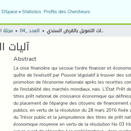
f DSpace
Statistics
Profils des Chercheurs
آليات التمويل بالقرض السندي
العدد _04
مجلة ا
آليات ا
Abstract
La crise financière qui secoue l'ordre financier et économ
quête de l'exécutif par Pouvoir législatif à trouver des so
promotion de l'économie nationale après les recettes co
de l'instabilité des marchés mondiaux, nais. L'État Prêt 
titres prêt national de croissance économique qui définiss
du placement de l'épargne des citoyens de financement 
publics, en vertu de la résolution du 28 mars 2016 fixé
du Trésor public et la jurisprudence des titres de prêt nat
économique moyenne en vertu de la résolution No 03 Ma