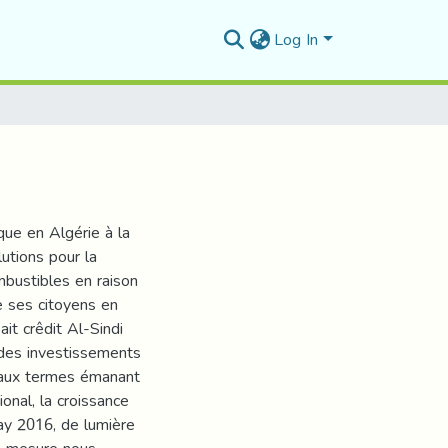
Log In
ique en Algérie à la
lutions pour la
mbustibles en raison
de ses citoyens en
ait crêdit Al-Sindi
des investissements
e aux termes émanant
ional, la croissance
y 2016, de lumière