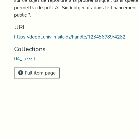
sur ce sujet de répondre à la problématique : dans quel
permettra de prêt Al-Sindi objectifs dans le financement
public ?.
URI
https://depot.univ-msila.dz/handle/123456789/4282
Collections
العدد _04
Full item page