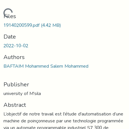
Loading...
Files
19140200599.pdf
(4.42 MB)
Date
2022-10-02
Authors
BAFTAIM Mohammed Salem Mohammed
Publisher
university of M'sila
Abstract
L’objectif de notre travail est l'étude d'automatisation d’une
machine de poinçonneuse par une technologie programmée
via un automate programmable industriel S7 300 de