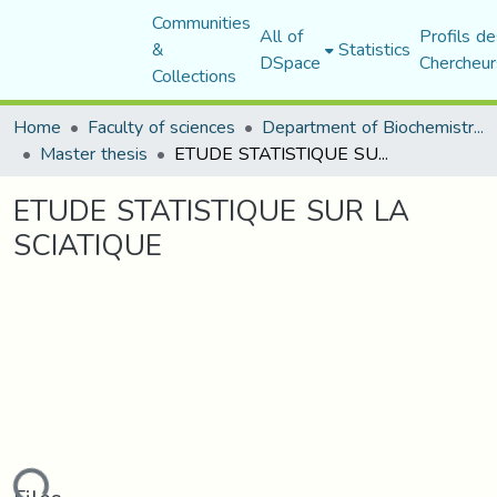
Communities
All of
Profils de
&
Statistics
DSpace
Chercheur
Collections
Home
Faculty of sciences
Department of Biochemistry and Microbiology
Master thesis
ETUDE STATISTIQUE SUR LA SCIATIQUE
ETUDE STATISTIQUE SUR LA
SCIATIQUE
ding...