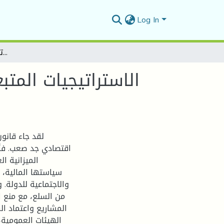
Log In
الاستراتيجيات المتبعة لترشيد السياسة المالية في الجزائر في ظل تدهور أسعار البترول -دراسة تحليلية لقانون المالية 2017
الاستراتيجيات المت
اقتصادي جد صعب. فأما
الميزانية ا
سياستها المالية، 
والاجتماعية للدولة. 
من السلع، مع منع ا
المشاريع واعتماد ا
الهيئات العمومية،