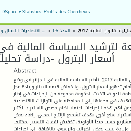
f DSpace
Statistics
Profils des Chercheurs
العدد 06
مجلة اقتصاديات الاعمال والتجارة
بعة لترشيد السياسة المالية ف
أسعار البترول -دراسة تحليلية 
Abstract
لقد جاء قانون المالية 2017 لتأطير السياسة المالية في الجزائر في وضع
م تدهور أسعار البترول، وانخفاض قيمة الدينار وزيادة عجز
لعامة للدولة، اتخذت الحكومة مجموعة من الإجراءات في إطار
تهدف في مجملها إلى المحافظة على التوازنات الاقتصادية
ومن أهم هذه الإجراءات: اعتماد نظام حصص الاستيراد للكثير
ستيراد سلع أخرى بهدف تشجيع الإنتاج المحلي، إلغاء بعض
لمشاريع حسب مبدأ الأولوية، تخفيض نفقات التسيير لمختلف
 وزيادة نسب بعض الضرائب والرسوم، بالإضافة إلى إجراءات