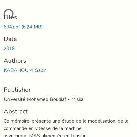
ding...
Files
694.pdf
(6.24 MB)
Date
2018
Authors
KABAHOUM, Sabir
Publisher
Université Mohamed Boudiaf - M’sila
Abstract
Ce mémoire, présente une étude de la modélisation, de la
commande en vitesse de la machine
asynchrone MAS alimentée en tension.