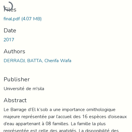
Loading...
Files
final.pdf
(4.07 MB)
Date
2017
Authors
DERRADJ, BATTA, Cherifa Wafa
Publisher
Université de m'sila
Abstract
Le Barrage d’El k’sob a une importance ornithologique
majeure représentée par l’accueil des 16 espèces d’oiseaux
d’eau appartenant à 08 familles. La famille la plus
représentée est celle des anatidés. La disponibilité des