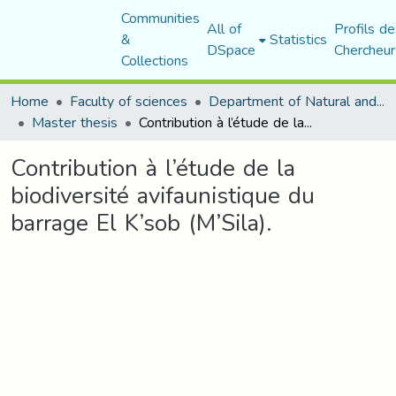
Communities
All of
Profils de
&
Statistics
DSpace
Chercheur
Collections
Home
Faculty of sciences
Department of Natural and Life Sciences
Master thesis
Contribution à l’étude de la biodiversité avifaunistique du barrage El K’sob (M’Sila).
Contribution à l’étude de la
biodiversité avifaunistique du
barrage El K’sob (M’Sila).