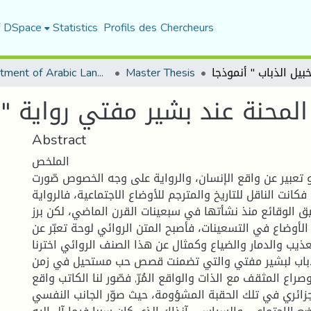
f DSpace
Statistics
Profils des Chercheurs
Department of Arabic Language and Literature
Master Thesis
المحنة عند بشير مفتي رواية "أر
Abstract
الملخص
 تعبير عن واقع الإنسان، والرواية على وجه الخصوص صّورت
كانت الناقل للتاريخ والمترجم للأوضاع الاجتماعية، فالرواية
ثيق الوقائع منذ نشأتها في سبعينات القرن الماضي، لكن برز
الأوضاع في التسعينات، فأصبح المتن الروائي لوحة تعبّر عن
ذيب والدمار والضياع وكمثال عن هذا الصنف الروائي اخترنا
الذباب لبشير مفتي والتي تضمنت قصص حب مستحيل في زمن
وصراع المثقف مع الذات والواقع المُرّ, فصّور لنا الكاتب واقع
زائري في تلك الحقبة المشؤومة، حيث صوّر الجانب النفسي