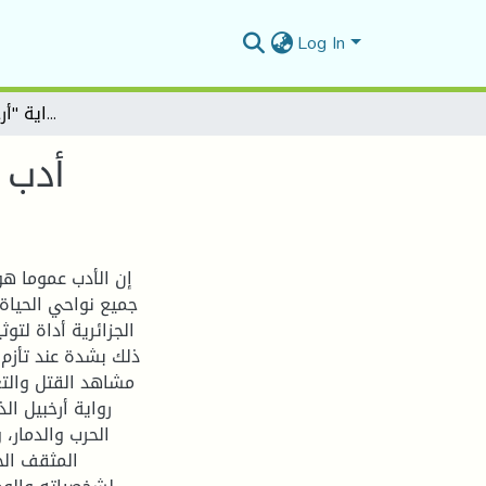
Log In
أدب المحنة عند بشير مفتي رواية "أرخبيل الذباب " أنموذجا
أدب 
إن الأدب عموما هو
جميع نواحي الحياة ف
الجزائرية أداة لتو
ذلك بشدة عند تأزم 
مشاهد القتل والتع
رواية أرخبيل 
الحرب والدمار، 
المثقف الج