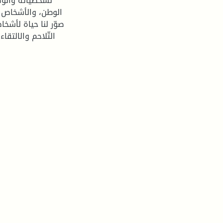
لشخصياته والوض
الوطن، والأشخاص 
صوّر لنا حياة لأش
التّلاحم والالتق