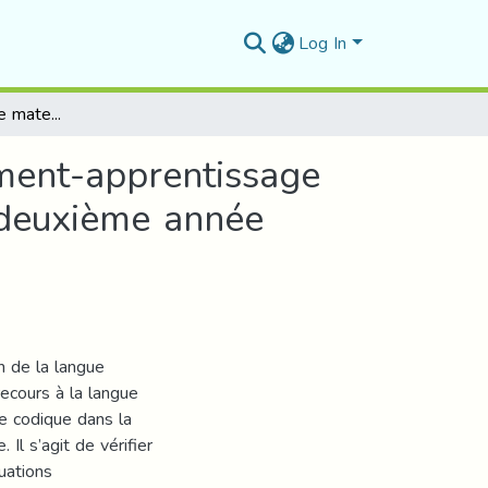
Log In
L'apport de la langue maternelle dans l'enseignement-apprentissage de la production orale en FLE Cas des élèves de deuxième année moyenne , CEM Belhadj Dhaimi. M'sila
ement-apprentissage
 deuxième année
on de la langue
ecours à la langue
ce codique dans la
l s’agit de vérifier
uations