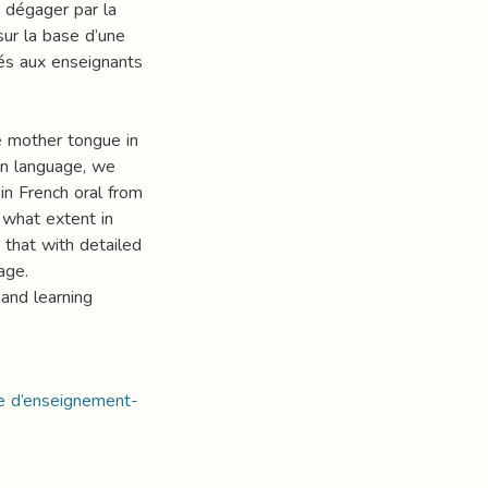
 dégager par la
sur la base d’une
nés aux enseignants
e mother tongue in
gn language, we
n French oral from
 what extent in
 that with detailed
age.
and learning
ie d’enseignement-