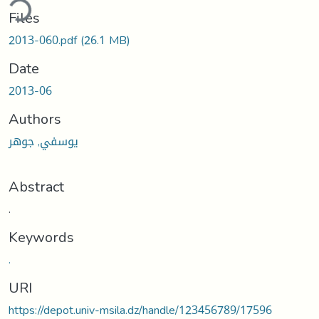
ding...
Files
2013-060.pdf
(26.1 MB)
Date
2013-06
Authors
يوسفي, جوهر
Abstract
.
Keywords
.
URI
https://depot.univ-msila.dz/handle/123456789/17596