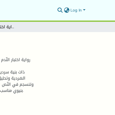
Log In
البنية السردية في رواية اختبار الندم لخليل صويلح
رواية اختبار النّ
ذات بنية سردي
السّردية وتحلي
وتنسجم في النّص ال
بنيوي مناسب لطبيعة الموضوع وخطة ممنهجة لتحقيق الأهداف المرجوة.