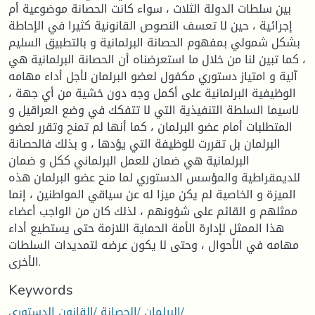
بين سلطات الدولة الثلاث ، سواء كانت الحصانة موضوعية أم
إجرائية ، حين لا تعسف النصوص القانونية كثيرا في الإحاطة
بشكل شمولي بمفهوم الحصانة البرلمانية و بالتطبيق السليم
، كما تبين لنا من خلال ما استعرضناه أن الحصانة البرلمانية هي
آلية و امتياز دستوري مكفول لعضو البرلمان لأجل أداء مهامه
الوظيفية البرلمانية على أكمل وجه دون خشية من أي جهة ،
لاسيما السلطة التنفيذية التي لا تتفكك في وضع العراقيل و
المتطلبات أمام عضو البرلمان ، كما أنها لم تمنح وتقرر لعضو
البرلمان بل تقررت للوظيفة التي يؤدها ، و بذلك فالحصانة
البرلمانية هي ضمان للعمل البرلماني ككل و ضمان
للديمقراطية والمؤسس الدستوري لما منح عضو البرلمان هذه
الميزة و الخاصية لم يكن ميزا له عن سياقي المواطنين ، إنما
ممثلهم و القائم على شؤونهم ، لذلك كان من الواجب أعضاء
هذا الممثل لإدارة الأمة الحماية اللازمة حتى يستطيع أداء
مهامه في الأحوال ، وحتى لا يكون عرضه لتمديدات السلطات
الأخرى.
Keywords
البرلمان /الحصانة /القانون الدستوري/