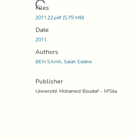
Loading...
Files
2011.22.pdf
(5.79 MB)
Date
2011
Authors
BEN SAHA, Salah Eddine
Publisher
Université Mohamed Boudiaf - M'Sila