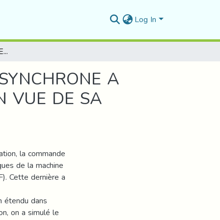
Log In
ESTIMATION DE LA VITESSE D'UNE MACHINE ASYNCHRONE A L'AIDE DU FILTRE DE KALMAN ETENDU (EKF) EN VUE DE SA COMMANDE
 ASYNCHRONE A
N VUE DE SA
sation, la commande
iques de la machine
F). Cette dernière a
an étendu dans
on, on a simulé le