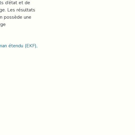
ts d’état et de
ge. Les résultats
an possède une
rge
man étendu (EKF),