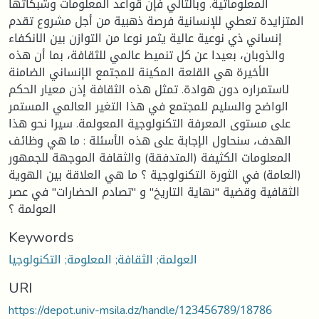
المعلوماتية. وبالتالي فإن قواعد المعلومات وشبكاتها
المتزايدة تعطي للإنسانية فرصة ذهبية من أجل مشروع تقدم
إنساني ذي نوعية عالية يثمر نوعا من التوازن بين الانكفاء
والذوبان، بعيدا عن كل تنميط عالمي للثقافة، بما أن هذه
الأخيرة هي القلعة المكينة للمجتمع الإنساني الضامنة
لاستمراره دون هوادة. تمثل هذه الثقافة إذن معيار الحكم
الواضح والسليم للمجتمع في هذا التغير العالمي المستمر
على مستوى المعرفة التكنولوجية المعولمة. سيرا نحو هذا
الهدف، سنحاول الإجابة على هذه الأسئلة : ما هي وظائف
المعلومات الكثيفة (المتدفقة) والثقافة الموجهة للجمهور
(العامة) في الثورة التكنولوجية ؟ ما هي العلاقة بين الهوية
الثقافية وقضية "نهاية التاريخ" و "تصادم الحضارات" في عصر
العولمة ؟
Keywords
العولمة; الثقافة; المعلومة; التكنولوجيا
URI
https://depot.univ-msila.dz/handle/123456789/18786