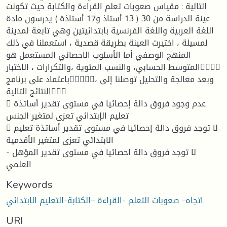
التالية : مقياس صعوبات تعلم القراءة والكتابة حيث تكونت
عينة الدراسة من 30 ( 13 أستاذ و17 أستاذة ) يدرسون مادة
اللغة العربية واللغة الفرنسية بابتدائيتين وهي تابعة لمدينة
لمسيلة ، اختيرت العينة بطريقة قصدية ، استعملنا في ذلك
المنهج الوصفي أما الأسلوب الاحصائي المستعمل هو
المتوسط الحسابي، والنسب المئوية ،والتكرارات ، الاختبار
باعتماد على برنامج، وبعد معالجة والتحليل توصلنا إلى
النتائج التالية
 عدم وجود فروق دالة إحصائيا في مستوى تقدير أساتذة
تعليم الإبتدائي تعزى لمتغير الجنس
 لا توجد فروق دالة إحصائيا في مستوى تقدير أساتذة تعليم
الابتدائي تعزى لمتغير الأقدمية
- لا توجد فروق دالة احصائيا في مستوى تقدير المؤهل
العلمي
Keywords
اتجاه- صعوبات التعلم -القراءة –الكتابة-التعليم الابتدائي.
URI