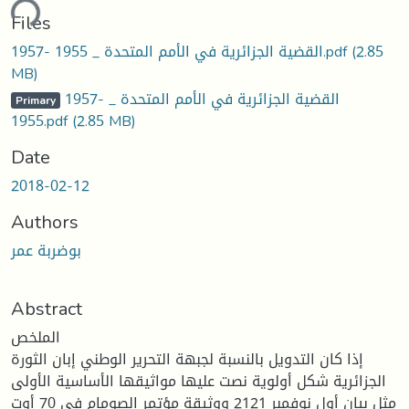
ding...
Files
(2.85
1957- القضية الجزائرية في الأمم المتحدة _ 1955.pdf
MB)
1957- القضية الجزائرية في الأمم المتحدة _
Primary
1955.pdf
(2.85 MB)
Date
2018-02-12
Authors
بوضربة عمر
Abstract
الملخص
إذا كان التدويل بالنسبة لجبهة التحرير الوطني إبان الثورة
الجزائرية شكل أولوية نصت عليها مواثيقها الأساسية الأولى
مثل بيان أول نوفمبر 2121 ووثيقة مؤتمر الصومام في 70 أوت