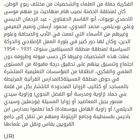
الفكرية جملة من العلماء والشخصيات من مختلف ربوع الوطن،
كان لمنطقة الحضنة نصيب هام منهاحيث برز منهم موسى
الاحمدي نويوات، أبو القاسم الحفناوي – عبد الرحمان الديسي
وعلي بوديلمي، محمد العدوي، محمود أرسلان ونعيم النعيمي
وغيرهم من الأسماء التي لمعت في الأدب والصحافة وعلوم
الدين، وكان لها دور كبير في بلورة العمل الإصلاحي والحركة
السياسية لمنطقة منطقة المسيلةبين سنوات 1931 – 1954.
عملت هذه الشخصيات وغيرها كل حسب ميوله وظروفه دون
اجتماع وتنسيق بينهم على تحقيق درجة مقبولة من المستوى
العلمي والفكري، انطلاقا من المؤسسات التعليمية المنتشرة
في حوض منطقة المسيلةكالمدارس القرآنية المرتبطة
بالمساجد أو كتاتيب الزوايا المحدودة الانتشار بكل من قلعة
بني حماد (زاوية ومدرسة أبو الفضل النحوي) وزاوية سيدي
منصور بجبل المعاضيد أو زوايا المسيلة (بوجملين وسيدي
الديلمي/ أو زاوية الهامل ببوسعادة) كما تعلموا بمدارس ابن
باديس بقسنطينة وجامع الزيتونة ومنهم من تنقل إلى جامع
القرويين بفاس ونقل من علماءها.
URI