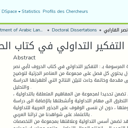
f DSpace
Statistics
Profils des Chercheurs
Department of Arabic Language and Literature
Doctoral Dissertations
التفكير التداولي في كتاب الح
Abstract
لمرسومة بـ : التفكير التداولي في كتاب الحروف لأبي نصر
ول يحتوي كل فصل على مجموعة من العناصر الجزئية لتوضيح
لى مقدمة وخاتمة جاءت لتبيّن النتائج التي أظهرتها الدراسة
والتحليل .
 تضمن تحديدا لمجموعة من المفاهيم المتعلقة بالتداولية ،
 التطرق الى مهام التداولية وأنشطتها بالإضافة الى دراسة
متها ، دون ان ننسى الوقوف على الجذور العربية للتداولية
بالاعتماد على شواهدنا من تراثنا العربي .
فقد تضمن أسس التداولية وعلاقتها بمجموعة من التخصصات