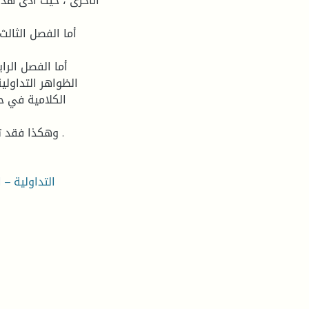
الأخرى ، حيث أدى هذا
أما الفصل الثالث 
أما الفصل الرا
الظواهر التداولي
الكلامية في حر
وهكذا فقد تم الوصول الى ذلك الارتباط التداولي بالتراث العربي القديم .
التداولية – 