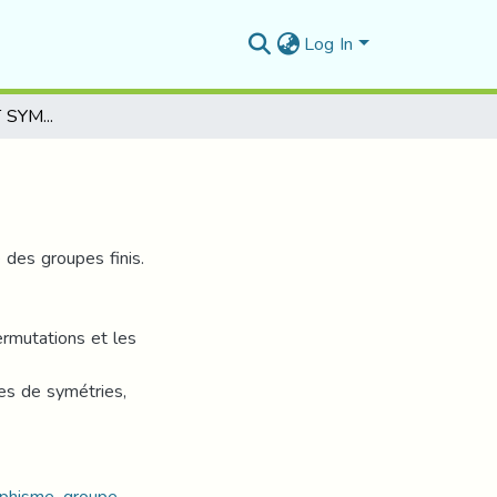
Log In
GROUPES FINIS ET SYMETRIES
 des groupes finis.
rmutations et les
pes de symétries,
rphisme, groupe