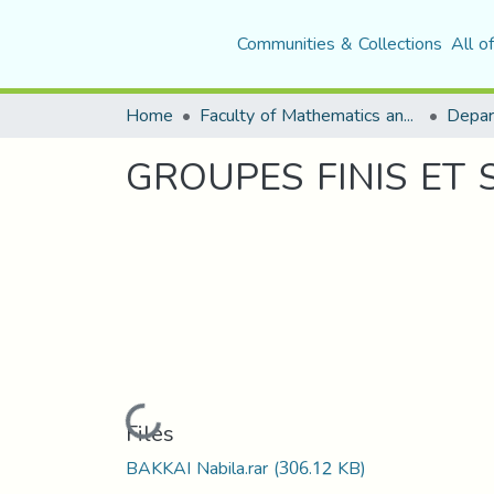
Communities & Collections
All o
Home
Faculty of Mathematics and Computer Science
Depar
GROUPES FINIS ET 
Loading...
Files
BAKKAI Nabila.rar
(306.12 KB)