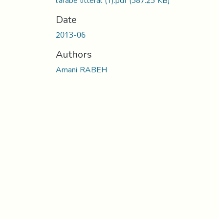
l’arabe littéral (1).pdf
(587.25 KB)
Date
2013-06
Authors
Amani RABEH