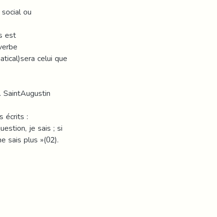
 social ou
s est
 verbe
tical)sera celui que
. SaintAugustin
 écrits :
stion, je sais ; si
e sais plus »(02).