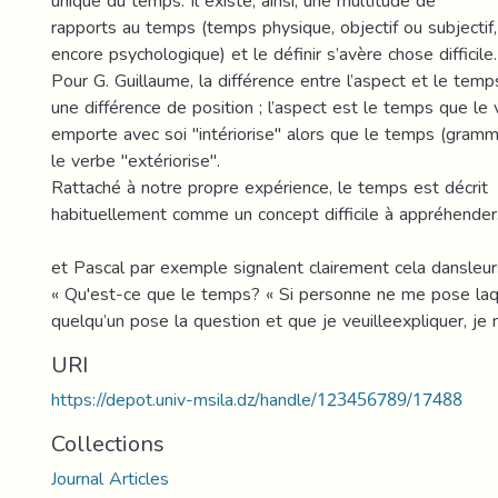
unique du temps. Il existe, ainsi, une multitude de
rapports au temps (temps physique, objectif ou subjectif,
encore psychologique) et le définir s’avère chose difficile.
Pour G. Guillaume, la différence entre l’aspect et le temp
une différence de position ; l’aspect est le temps que le
emporte avec soi "intériorise" alors que le temps (gramma
le verbe "extériorise".
Rattaché à notre propre expérience, le temps est décrit
habituellement comme un concept difficile à appréhender
et Pascal par exemple signalent clairement cela dansleurs
« Qu'est-ce que le temps? « Si personne ne me pose laque
quelqu’un pose la question et que je veuilleexpliquer, je n
URI
https://depot.univ-msila.dz/handle/123456789/17488
Collections
Journal Articles