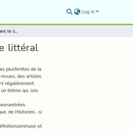
Log In
Temps et aspect dans le système verbal de l’arabe littéral
 littéral
s plusfertiles de la
revues, des articles
nt régulièrement
un thème qui, lors
ieursentrées
, de l’historien... si
définitioncommune et