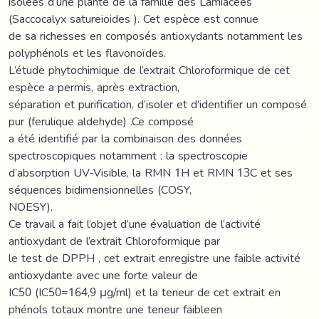
isolées d’une plante de la famille des Lamiacées
(Saccocalyx satureioides ). Cet espèce est connue
de sa richesses en composés antioxydants notamment les
polyphénols et les flavonoïdes.
L’étude phytochimique de l’extrait Chloroformique de cet
espèce a permis, après extraction,
séparation et purification, d’isoler et d’identifier un composé
pur (ferulique aldehyde) .Ce composé
a été identifié par la combinaison des données
spectroscopiques notamment : la spectroscopie
d’absorption UV-Visible, la RMN 1H et RMN 13C et ses
séquences bidimensionnelles (COSY,
NOESY).
Ce travail a fait l’objet d’une évaluation de l’activité
antioxydant de l’extrait Chloroformique par
le test de DPPH , cet extrait enregistre une faible activité
antioxydante avec une forte valeur de
IC50 (IC50=164,9 μg/ml) et la teneur de cet extrait en
phénols totaux montre une teneur faibleen