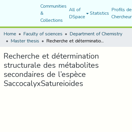
Communities
All of
Profils de
&
Statistics
DSpace
Chercheur
Collections
Home
Faculty of sciences
Department of Chemistry
Master thesis
Recherche et détermination structurale des métabolites secondaires de l’espèce SaccocalyxSatureioides
Recherche et détermination
structurale des métabolites
secondaires de l’espèce
SaccocalyxSatureioides