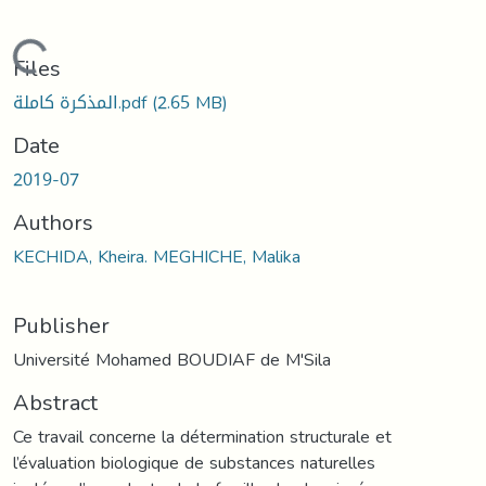
Loading...
Files
المذكرة كاملة.pdf
(2.65 MB)
Date
2019-07
Authors
KECHIDA, Kheira. MEGHICHE, Malika
Publisher
Université Mohamed BOUDIAF de M'Sila
Abstract
Ce travail concerne la détermination structurale et
l’évaluation biologique de substances naturelles