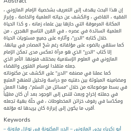
Abstract
إن هذا البحث يهدف إلى التعريف بشخصية الإمام المازوني ،
الفقيه ، القاضي ، والكشف عن حياته العلمية والخاصة ، وإبراز
المكانة المرموقة التي حازها بين علماء زمانه ، و كذا الحياة
العلمية السائدة في عصره ، في القرن التاسع الهجري ، من
خلال كتابه "الدرر"، وآثاره على جميع مستويات الحياة.
كما سنلقي بالضوء على مؤلفاته رغم شحّ المصادر في بيانها،
إلا كتاب "الدرر" الذي هو مرآة تعكس مدى تمكن الإمام
المازوني في العلوم الإسلامية بمختلف فنونها. الأمر الذي
جعله متقلدا لوسام الفتوى والقضاء.
كما عملنا في مصنفه "الدرر" على الكشف عن مكنوناته
ومضامينه المبثوثة بين دفتيه مع دراسة وتحليل للمنهج المتبع
في بسط موضوعاته من خلال "مسائل من السلم"، وهذا العمل
في جملته إخراج وبعث للنص إلى الوجود بعد أن كان مغيّباً
ومكدّسا في رفوف خزائن المخطوطات ، في حلّة بهية تجعله
أقرب ما يكون إلى إبرازة كان يريدها له مؤلفه.
Keywords
أبو زكرياء يحي المازوني – الدرر المكنونة في نوازل مازونة –