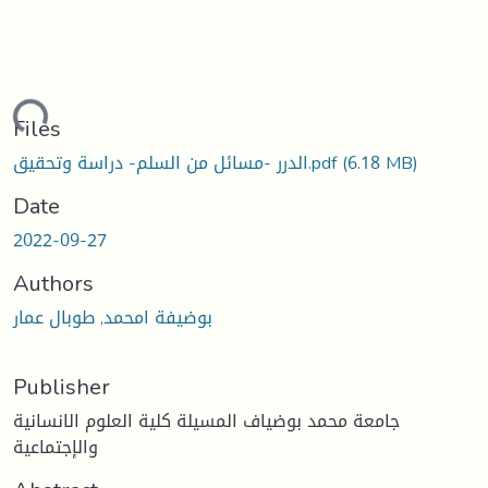
ading...
Files
(6.18 MB)
الدرر -مسائل من السلم- دراسة وتحقيق.pdf
Date
2022-09-27
Authors
بوضيفة امحمد, طوبال عمار
Publisher
جامعة محمد بوضياف المسيلة كلية العلوم الانسانية
والإجتماعية