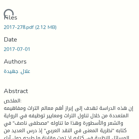
Loading...
Files
2017-278.pdf
(2.12 MB)
Date
2017-07-01
Authors
علال, جهيدة
Abstract
الملخص:
إن هذه الدراسة تهدف إلى إبراز أهم معالم التراث ومفاهيمه
المتعددة من خلال تناول التراث ومعايير توظيفه في الرواية
والشعر والأسطورة وهذا ما تناوله "مصطفى ناصف" في
كتابه "نظرية المعنى في النقد العربي" إذ درس العديد من
المسائل النظرية في كتابه إذ تمت مقارنة ما طرحه حول آراء