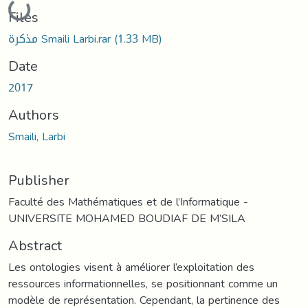
Loading...
Files
مذكرة Smaili Larbi.rar
(1.33 MB)
Date
2017
Authors
Smaili, Larbi
Publisher
Faculté des Mathématiques et de l’Informatique -
UNIVERSITE MOHAMED BOUDIAF DE M’SILA
Abstract
Les ontologies visent à améliorer l’exploitation des
ressources informationnelles, se positionnant comme un
modèle de représentation. Cependant, la pertinence des