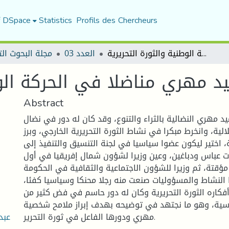
f DSpace
Statistics
Profils des Chercheurs
عبد الحميد مهري مناضلا في الحركة الوطنية والثورة التحريرية
العدد 03
مجلة البحوث الت
يد مهري مناضلا في الحركة الوط
Abstract
د مهري النضالية بالثراء والتنوع، وقد كان له دور في نضال
الية، وانخرط مبكرا في نشاط الثورة التحريرية الخارجي، وبرز
 اختير ليكون عضوا سياسيا في لجنة التنسيق والتنفيذ إلى
ت عباس ودباغين، وعين وزيرا لشؤون شمال إفريقيا في أول
مؤقتة، ثم وزيرا للشؤون الاجتماعية والثقافية في الحكومة
ا النشاط والمسؤوليات صنعت منه رجلا محنكا وسياسيا كفئا،
فكاره الثورة التحريرية وكان له دور حاسم في فض كثير من
اسية، وهو ما نجتهد في توضيحه بهدف إبراز ملامح شخصية
عبد
مهري ودورها الفاعل في ثورة التحرير.