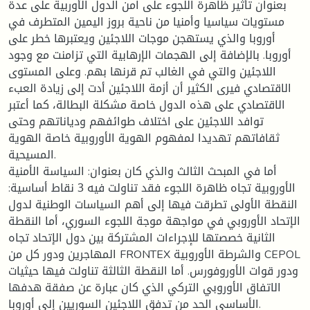
بعنوان تأثير ظاهرة اللجوء على امن الدول الأوربية على عدة
مستويات سياسيا وأمنيا من ناحية بروز اليمين المتطرف في
أوروبا والذي يستهجن موجات اللاجئين ويعتبرها خطر على
أوروبا. بالإضافة إلى الهجمات الإرهابية التي تزامنت مع وجود
اللاجئين والتي في الغالب تم قرنها بهم. وعلى المستوى
الاقتصادي فيرى الكثير أن أزمة اللاجئين أدت إلى زيادة العبء
الاقتصادي على هذه الدول خاصة مشكلة البطالة، كما أعتبر
توافد اللاجئين على اختلاف طوائفهم ودياناتهم وحتى
ثقافاتهم تهديدا لمفهوم الهوية الأوروبية خاصة الهوية
المسيحية.
أما في المبحث الثالث والذي كان بعنوان: السياسة الأمنية
الأوروبية تجاه ظاهرة اللجوء فقد تناولت فيه 3 نقاط أساسية:
النقطة الأولى تطرقت فيها إلى أهم السياسات الوطنية لدول
الإتحاد الأوروبي في مواجهة موجة اللجوء السوري، أما النقطة
الثانية خصصتها للإجراءات المشتركة بين دول الإتحاد تجاه
المهاجرين ودور كل من FRONTEX والشرطة الأوروبية CEPOL
ودور قوات الأوروفورس. أما النقطة الثالثة تناولت فيها حيثيات
الاتفاق الأوروبي التركي الذي كان عبارة عن صفقة هدفها
الأساسي الحد من تدفق اللاجئين السوريين إلى أوروبا.