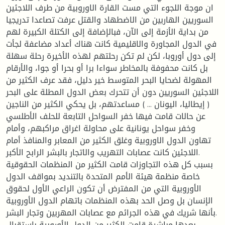
ان موجة اللجوء التي مست القارة الاوروبية من طرف اللاجئين
السوريين الهاربين من الاضطهاد والقتل عرفت تصاعدا تدريجيا
من بداية الأزمة إلى الآن، فبالإضافة إلى الكتلة الكبيرة لهم
في الدول المجاورة والاقليمية كانت هناك أعداد مضاعفة لجأت
إلى دول أوروبا، لكن لم تكن رحلتهم لهذه الأخيرة رحلة سهلة
بل كانت محفوفة بالمخاطر سواءا برا أو بحرا أو جوا، والأرقام
المهولة لضحايا البحر المتوسط خير دليل، فقد عرف الكثير من
اللاجئين السوريين دون أن تتحرك بعض الدول المطلة على البحر
( إيطاليا، اليونان ... ) مساعدتهم، بل يحكي الكثير من الناجين
عن حالات قامت فيها خفر السواحل التابعة للحلف الأطلسي
وخفر سواحل يونانية على محاولة اغراق مراكبهم، وأمام
تهاون الدول الاوروبية وغلق الكثير من المعابر والمنافذ أمام
اللاجئين كانت عصابات التهريب والاتجار بالبشر الرابح الأكبر.
بسبب كل هذه التجاوزات قامت الكثير من المنظمات الحقوقية
خاصة منظمة هيئة الأمم المتحدة بالتنديد بمواقف الدول
الأوروبية التي من المفترض أن تكون الراعي الأول لحقوق
الإنسان بل وصل الحد بهذه المنظمات باتهام الدول الأوروبية
بأنها شريك في هذه الجرائم مع عصابات المهربين وتجار البشر.
بعدها مباشرة قامت الكثير من الدول الأوروبية باستقبال