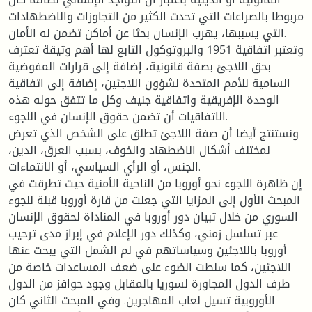
مربوطا بالصراعات التي تحدث الكثير من التجاوزات والاضطهادات
التي يسببها، يهرب الإنسان بحثا عن أماكن تضمن له الأمان.
وتعتبر اتفاقية 1951 والبروتوكول التابع لها أهم وثيقة تعترف
بحق اللاجئ بصفة قانونية، إضافة إلى قرارات المفوضية
السامية للأمم المتحدة لشؤون اللاجئين، إضافة إلى اتفاقية
الوحدة الإفريقية واتفاقية جنيف وكل ما تتفق حوله هذه
الاتفاقيات أن تضمن حقوق الإنسان في اللجوء.
ونستنتج أيضا أن صفة اللاجئ تطلق على الشخص الذي تعرض
لمختلف أشكال الاضطهاد والخوف، بسبب العرق، الدين،
الجنس، أو الرأي السياسي، أو الانتماءات.
إن ظاهرة اللجوء نحو أوروبا من الناحية الأمنية حيث تطرقت في
المبحث الأول إلى المزايا التي جعلت من قارة أوروبا قبلة للجوء
السوري من خلال تبيان دور أوروبا في المناداة لحقوق الإنسان
عبر تسلسل زمني، وكذلك دور الإعلام في إبراز مدى ترحيب
أوروبا باللاجئين وسياساتهم في لم الشمل التي يبحث عنها
اللاجئين، كما سلطت الضوء على ضعف المساعدات خاصة من
طرف الدول المجاورة لسوريا بالمقابل وجود حوافز من الدول
الأوروبية تسيل لعاب المهاجرين. وفي المبحث الثاني كان