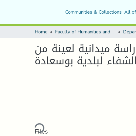
Communities & Collections
All o
Home
Faculty of Humanities and Social Sciences
Depar
راسة ميدانية لعينة من
Loading...
Files