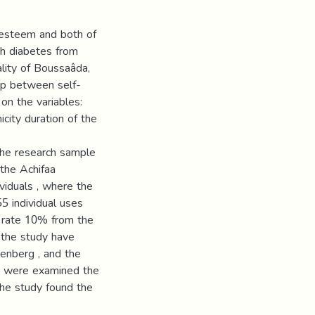
-esteem and both of
h diabetes from
ality of Boussaâda,
hip between self-
n the variables:
nicity duration of the
the research sample
the Achifaa
ividuals , where the
5 individual uses
 in rate 10% from the
 the study have
enberg , and the
e were examined the
the study found the