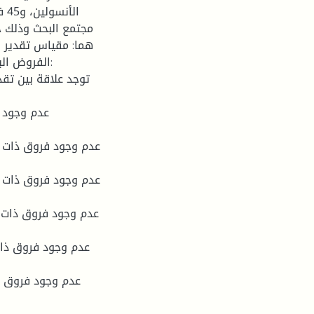
مجتمع البحث وذلك 
هما: مقياس تقدير ا
الفروض الب: