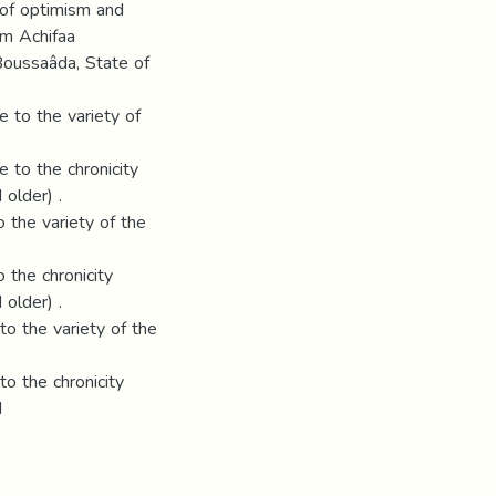
 of optimism and
om Achifaa
 Boussaâda, State of
e to the variety of
e to the chronicity
 older) .
o the variety of the
o the chronicity
 older) .
to the variety of the
to the chronicity
d