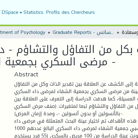
f DSpace
Statistics
Profils des Chercheurs
tment of Psychology
Graduate Reports - تقارير الليسانس
 بكل من التفاؤل والتشاؤم - د
مرضى السكري بجمعية الشفاء لبلدية بوسعادة -
Abstract
 إلى الكشف عن العلاقة بين تقدير الذات وكل من التفاؤل
ينة من مرضى السكري بجمعية الشفاء لمرضى داء السكري
 المسيلة، كما هدفت الدراسة إلى التعرف على العلاقة بين
ل من التفاؤل والتشاؤم تبعا لمتغيرات: (صنف مرض السكري
-بالأنسولين أو بدون أنسولين -، ومدة إزمان المرض).
ذه الأهداف تم اختيار عينة البحث المتمثلة في مرضى داء
السكري من منتسبي جمعية الشفاء لمرضى داء السكري البالغ عددهم 1000
فرد، حيث تكونت عينة الدراسة من 100 مريض بالسكري (55 فرد يستخدم