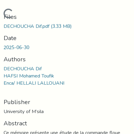
Loading...
Files
DECHOUCHA Dif.pdf
(3.33 MB)
Date
2025-06-30
Authors
DECHOUCHA Dif
HAFSI Mohamed Toufik
Enca/ HELLALI LALLOUANI
Publisher
University of M’sila
Abstract
Ce mémoire présente une étude de la commande floue