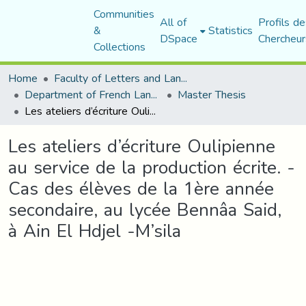
Communities
All of
Profils de
&
Statistics
DSpace
Chercheur
Collections
Home
Faculty of Letters and Languages
Department of French Language and Literature
Master Thesis
Les ateliers d’écriture Oulipienne au service de la production écrite. - Cas des élèves de la 1ère année secondaire, au lycée Bennâa Said, à Ain El Hdjel -M’sila
Les ateliers d’écriture Oulipienne
au service de la production écrite. -
Cas des élèves de la 1ère année
secondaire, au lycée Bennâa Said,
à Ain El Hdjel -M’sila