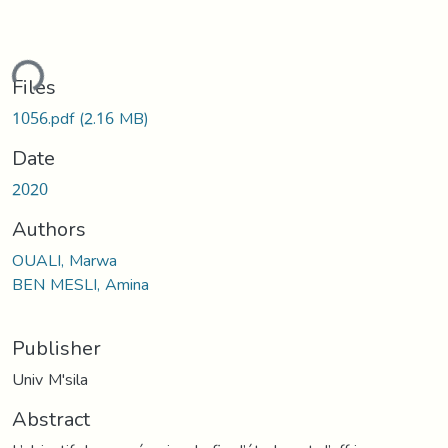
ding...
Files
1056.pdf
(2.16 MB)
Date
2020
Authors
OUALI, Marwa
BEN MESLI, Amina
Publisher
Univ M'sila
Abstract