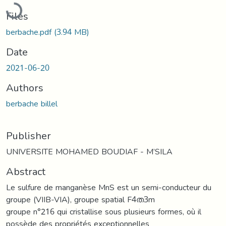
Loading...
Files
berbache.pdf
(3.94 MB)
Date
2021-06-20
Authors
berbache billel
Publisher
UNIVERSITE MOHAMED BOUDIAF - M’SILA
Abstract
Le sulfure de manganèse MnS est un semi-conducteur du
groupe (VIIB-VIA), groupe spatial F4ത3m
groupe n°216 qui cristallise sous plusieurs formes, où il
possède des propriétés exceptionnelles