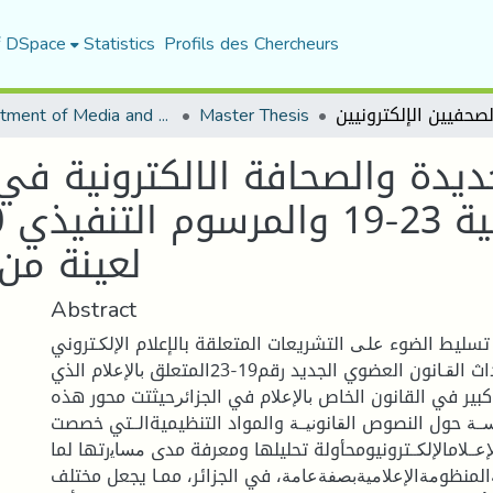
f DSpace
Statistics
Profils des Chercheurs
Department of Media and Communication Studies
Master Thesis
ديدة والصحافة الالكترونية في 
لعينة من 
Abstract
سليط الضوء ﻋﻠـﻰ التشريعات المتعلقة بالإعلام اﻹﻟﻜـتروني
قبيل وبعد استحداث اﻟﻘـﺎنون العضوي الجديد رقم19-23المتعلق ﺑﺎﻹﻋﻼم الذي
كبير في القانون الخاص ﺑﺎﻹﻋﻼم في الجزاﺋﺮحيثتت محور هذه
ﺳــﺔ حول النصوص اﻟﻘﺎنوﻧﻴــﺔ والمواد التنظيميةاﻟــتي خصصت
ﻋــﻼماﻹﻟﻜــترونيومحأولة تحليلها ومعرفة مدى ﻣﺴﺎﻳرتها لما
المنظوﻣﺔاﻹﻋﻼﻣﻴﺔﺑﺼﻔﺔﻋﺎﻣﺔ، في الجزائر، ممـﺎ يجعل مختلف