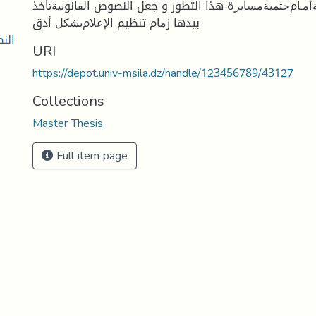
ﺔأﻣـﺎمﺣﺘﻤﻴﺔﻣﺴﺎﻳﺮة هذا التطور و جعل النصوص اﻟﻘﺎنوﻧﻴﺔﺗﺄخذ
بيدها زﻣﺎم تنظيم اﻹﻋﻼمﺑﺸﻜﻞ أدق
الن
URI
https://depot.univ-msila.dz/handle/123456789/43127
Collections
Master Thesis
Full item page