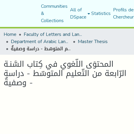
Communities
All of
Profils de
&
Statistics
DSpace
Chercheur
Collections
Home
Faculty of Letters and Languages
Department of Arabic Language and Literature
Master Thesis
المحتوَى اللّغوي في كِتاب السَّنـة الرّابعة من التّعليم المتوسّط - دراسة وصفيةٌ -
المحتوَى اللّغوي في كِتاب السَّنـة
الرّابعة من التّعليم المتوسّط - دراسة
وصفيةٌ -