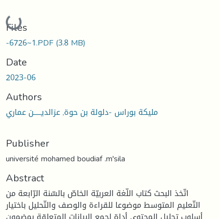
Loading...
Files
-6726~1.PDF
(3.8 MB)
Date
2023-06
Authors
مليكة بوراس -دلولة بن حوة, عزالديـــــن عماري
Publisher
université mohamed boudiaf .m'sila
Abstract
اتّخذ البحث كتاب اللّغة العربيّة الخاصّ بالسّنة الرّابعة من
التّعليم المتوسط موضوعا للقراءة والوصف والتّحليل باختيار
أسلوب تحليل المحتوى أداة لجمع البيانات المتعلقة بمضمون