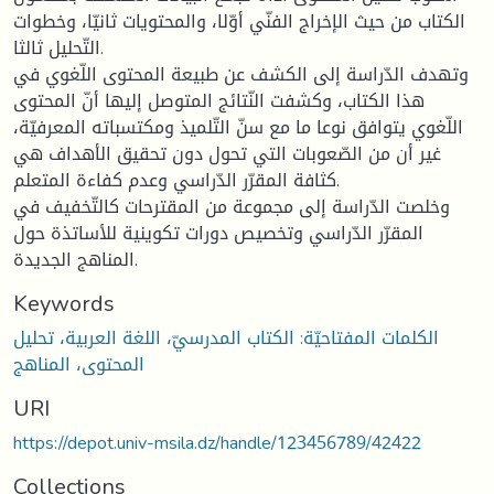
الكتاب من حيث الإخراج الفنّي أوّلا، والمحتويات ثانيّا، وخطوات
التّحليل ثالثا.
وتهدف الدّراسة إلى الكشف عن طبيعة المحتوى اللّغوي في
هذا الكتاب، وكشفت النّتائج المتوصل إليها أنّ المحتوى
اللّغوي يتوافق نوعا ما مع سنّ التّلميذ ومكتسباته المعرفيّة،
غير أن من الصّعوبات التي تحول دون تحقيق الأهداف هي
كثافة المقرّر الدّراسي وعدم كفاءة المتعلم.
وخلصت الدّراسة إلى مجموعة من المقترحات كالتّخفيف في
المقرّر الدّراسي وتخصيص دورات تكوينية للأساتذة حول
المناهج الجديدة.
Keywords
الكلمات المفتاحيّة: الكتاب المدرسيّ، اللغة العربية، تحليل
المحتوى، المناهج
URI
https://depot.univ-msila.dz/handle/123456789/42422
Collections