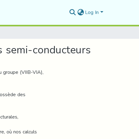
Log In
s semi-conducteurs
 groupe (VIIB-VIA),
 possède des
cturales,
e, où nos calculs