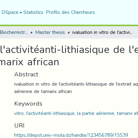
f DSpace
Statistics
Profils des Chercheurs
Department of Biochemistry and Microbiology
Master thesis
ivaluation in vitro de l'activitéanti-lithiasique de l'extrait aqueux de la partie aérienne de tamarix african
l'activitéanti-lithiasique de l
marix african
Abstract
ivaluation in vitro de l'activitéanti-lithiasique de l'extrait 
aérienne de tamarix african
Keywords
vitro, l'activitéanti-lithiasique, la partie aérienne, tamarix a
URI
https://depot.univ-msila.dz/handle/123456789/15539