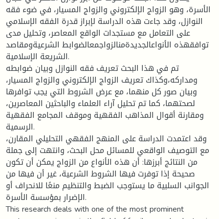
الأسرة، وهو الزواج الإلكتروني والزواج المسيار، في ضوء فقه
النوازل، وقد جاءت هذه الدراسة لإبراز قدرة الفقه الإسلامي
على التعامل مع مستجدات الواقع المعاصر، وتحليل مدى
توافقهذه الأنواعالجديدةمنالزواجمعالضوابط الشرعيةومقاصد
الشريعة الإسلامية.
تم في هذا البحث تعريف فقه النوازل وبيان ضوابطه
ومداركه،وكذاك تعريف الزواج الإلكتروني والزواج المسيار،
وبيان صور كل منهما، مع عرض الشروط التي يجب توافرها
لصحتهما، كما تم تحليل آراء العلماء والباحثين المعاصرين،
ومقارنة أقوال المذاهب الفقهية وموقف المجامع الفقهية
الرسمية.
وقد اعتمدت الدراسة على المنهج الفقهي التحليلي المقارن،
مع التوصيف الواقعي للمسائل محل البحث، وانتهت إلى جملة
من النتائج أبرزها: أن هذه الأنواع من الزواج يمكن أن تكون
صحيحة إذا توفرت فيها الشروط الشرعية، غير أن فيها من
الجوانب السلبية ما يستوجب الضبط والتنظيم منعًا للانحراف أو
الإضرار بمؤسسة الأسرة.
This research deals with one of the most prominent