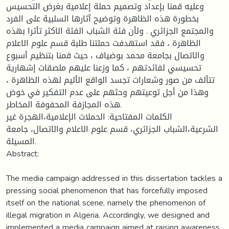
وعليه قمنا بإعداد وتصميم حملة إعلامية بغرض التحسيس
بخطورة هذه الظاهرة وتوضيح آثارها السلبية على الفرد
والمجتمع الجزائري . ولأن فئة الشباب الفئة الاكثر تأثرا بهذه
الظاهرة ، فقد استهدفت حملتنا طلبة قسم علوم الاعلام
والاتصال بجامعة محمد بوضياف ، حيث قمنا بتنظيم أسبوع
تحسيسي لفائدتهم ، كما وزعنا عليهم ملصقات إشهارية
تتألف من صور وشعارات تجسد الواقع الأليم لهذه الظاهرة ،
وهذا من أجل توعيتهم وحثهم على عدم التفكير في خوض
هذه المجازفة المحفوفة المخاطر.
الكلمات المفتاحية: الحملات الإعلامية،الهجرة غير
الشرعية،الشباب الجزائري، قسم علوم الاعلام والاتصال، جامعة
المسيلة.
Abstract:
The media campaign addressed in this dissertation tackles a
pressing social phenomenon that has forcefully imposed
itself on the national scene, namely the phenomenon of
illegal migration in Algeria. Accordingly, we designed and
implemented a media campaign aimed at raising awareness