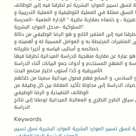
ة لنسق تسيير الموارد البشرية ثم تطرقنا فيه إلى الوظائف
 النسق ممثلة في العملية التوظيفية و العملية التدريبية و
فيزية ، و ختمناه بمقاربة نظرية " الإدارة العلمية –المدرسة
السلوكية –مدخل الموارد البشرية".
طرقنا فيه إلى المتغير التابع و هو الرضا الوظيفي من دلالة
 المتغيرات المرتبطة به و العوامل المسببة له و أهميته و
خصائصه و أساليب قياسه و أخيرا نظرياته.
هو عبارة عن مقاربة منهجية للدراسة الميدانية تطرقنا فيها
اسة و المنهج المستخدم و أدوات جمع البيانات أثناء الدراسة
الأمبريقية و كذا أسلوب اختيار مجتمع البحث.
 السادس، و السابع فهم فصول ميدانية سعينا من خلالهم
يات الدراسة إلى محاولة تأكيد العلاقة بين كل وظيفة من
الوظائف التنفيذية و الرضا الوظيفي.
سياق الطرح النظري و المعالجة الميدانية توصلنا إلى نتائج
الدراسة
Keywords
ة لنسق تسيير الموارد البشرية الموارد البشرية نسق تسيير
الموارد البشرية الرضا الوظيفي