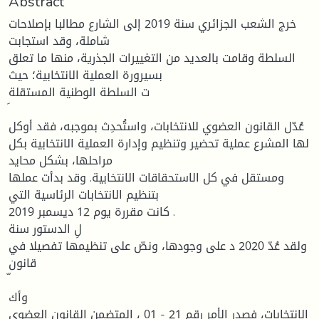
Abstract
خرج الشعب الجزائري سنة 2019 إلى الشارع مطالبا بإصلاحات
شاملة، وقد استجابت
السلطة وقامت بالعديد من التغييرات الجذرية، منها ما تعلق
بسيرورة العملية الانتخابية؛ حيث
ت السلطة الوطنية المستقلة
عُدّل القانون العضوي للانتخابات، واستُحدِث بموجبه، فقد أوكل
لها المشرع عملية تحضير وتنظيم وإدارة العملية الانتخابية بكل
مراحلها، بشكل محايد
ومستقل في كل الاستحقاقات الانتخابية. وقد بدأت عملها
بتنظيم الانتخابات الرئاسية التي
كانت مقررة يوم 12 ديسمبر 2019 .
لِ الدستور سنة
ولقد عُدّ 2020 د على وجودها، ونصّ على تنظيمها تفصيلا في
قانون
وأك
الانتخابات، فصدر الأمر رقم 21 - 01 ، المتضمن القانون العضوي