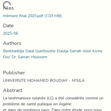
Loading...
Files
mémoire final 2025.pdf
(1.03 MB)
Date
2025-06
Authors
Benkhadidja Dalal Guettouche Elaldja Samah Abid Asma
Enc/ Dr. Samari Houssem
Publisher
UNIVERSITE MOHAMED BOUDIAF - M’SILA
Abstract
La leishmaniose cutanée (LC) a été considérée comme un
problème de santé publique en Algérie
et dans de nombreux pays. Dans notre étude, nous nous