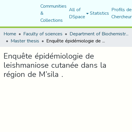
Communities
All of
Profils de
&
Statistics
DSpace
Chercheur
Collections
Home
Faculty of sciences
Department of Biochemistry and Microbiology
Master thesis
Enquête épidémiologie de leishmaniose cutanée dans la région de M’sila .
Enquête épidémiologie de
leishmaniose cutanée dans la
région de M’sila .