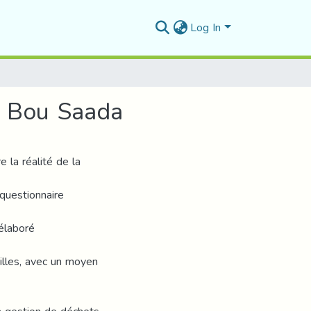
Log In
e Bou Saada
 la réalité de la
 questionnaire
 élaboré
milles, avec un moyen