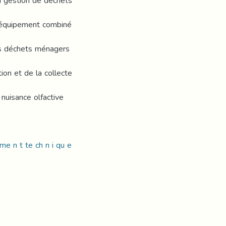
a gestion de déchets
'équipement combiné
des déchets ménagers
ion et de la collecte
 nuisance olfactive
me n t te ch n i qu e