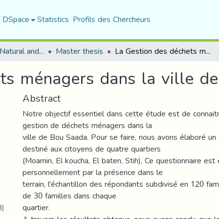
f DSpace
Statistics
Profils des Chercheurs
Department of Natural and Life Sciences
Master thesis
La Gestion des déchets ménagers dans la ville de Bou Saada
ts ménagers dans la ville d
Abstract
Notre objectif essentiel dans cette étude est de connaitre
gestion de déchets ménagers dans la
ville de Bou Saada. Pour se faire, nous avons élaboré un
destiné aux citoyens de quatre quartiers
(Moamin, El koucha, El baten, Stih), Ce questionnaire est
personnellement par la présence dans le
terrain, l'échantillon des répondants subdivisé en 120 fa
de 30 familles dans chaque
B)
quartier.