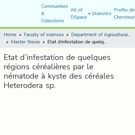
Communities
All of
Profils de
&
Statistics
DSpace
Chercheur
Collections
Home
Faculty of sciences
Department of Agricultural Sciences
Master thesis
Etat d’infestation de quelques régions céréalières par le nématode à kyste des céréales Heterodera sp.
Etat d’infestation de quelques
régions céréalières par le
nématode à kyste des céréales
Heterodera sp.