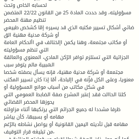
لحسابه الخاص وتحت
مسؤوليته، وقد حددت المادة 25 من القانون 22/22 المتضمن
تنظيم مهنة المحضر
ضائي أشكال تسيير مكتبه الذي قد يسيره إمّا كشخص طبيعي
أو شركة مدنية مهنية الق
أو مكاتب مجتمعة، وهنا يكمن اإلختالف في األحكام العامة
التي تنظم مسؤوليته
الجزائية التي تستلزم توافر الرّكن المادي، المعنوي والعالقة
السّببية مالم يتوفر سبب
مجتمعة أو شركة مدنية مهنية، فإنه يسأل بصفته شخصا
معنويا، وعلى الكل فإّنه في اإلباحة، أمّا إذا كان تسيير المكتب
في شكل مكاتب من أسباب موانع المسؤولية أو
كلتا الحاالت فقد إعتبر المشرع صفة الضابط العمومي التي
يحوزها المحضر القضائي
ظرفا مشددا له جميع الجرائم التي يرتكبها أثناء مزاولته
مهامه أو بسببها، كأن يباشر
مهامه قبل تأديته اليمين القانونية أو يواصل نشاطه بالرّغم
من تبليغه قرار التوقيف،