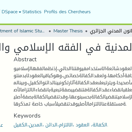
f DSpace
Statistics
Profils des Chercheurs
Department of Islamic Studies
Master Thesis
لمدنية في الفقه الإسلامي وال
Abstract
العقودشائعةالاستخدامفيوقتناالحالي،إذنظمالفقهالإسلاميو
ريكافةأحكامها،ولعقدالكفالةخصائص،وهوكباقيالعقودلابدمنتو
صحيحا،ويترتبعلىعقدالكفالةآثارتكونبينالدائنوالكفيل،وبينالم
علقبانقضاءعقدالكفالةفتنقضيبصفةتبعيةبانقضاءالالتزامالأص
الإسلاميتنقضيالكفالةبحسبنوعها،وقدتنقضيالكفالةبصفةأصلي
ةمستقلةعنالالتزامالأصليوقدتنقضيلأسباب خاصة تمذكرها.
Keywords
الكفالة، العقود ،الالتزام،الدائن ،المدين،الكفيل.
عق