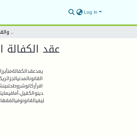
Log In
عقد الكفالة المدنية في الفقه الإسلامي والقانون المدني الجزائري
عقد الكفالة ا
يعدعقدالكفالةمنأبرز
القانونالمدنيالجزائ
افرأركانوشروطحتىينشأ
دينوالكفيل،أمافيمايت
ليفيالقانونوفيالفقه