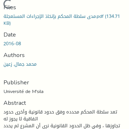
Loading...
Files
(134.71
مدى سلطة المحكم بإتخاذ الإجراءات المستعجلة.pdf
KB)
Date
2016-08
Authors
محمد جمال, زعين
Publisher
Université de M'sila
Abstract
تعد سلطة المحكم محدده وفق حدود قانونیة وأخرى حدود
اتفاقیة لا یجوز له
تجاوزها ، وفي ظل الحدود القانونیة نرى أن المشرع لم یحدد