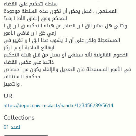
سلطة لتحكیم على القضاء
المستعجل ، فهل یمكن أن تكون هذه السلطة موجودة
للمحكم وفق إتفاق الأط ا رف؟
وبتالي هل یعتبر الق ا رر الصادر من هیئة التحكیم ق ا رر إل ا
زمي كق ا رر قاضي الأمور
المستعجلة ولكن على أن لا یشوب هذا الق ا رر تغییر في
الوقائع المادیة أو م ا ركز
الخصوم القانونیة لأنه سیلغى أو یعدل من قبل هیئة التحكیم
ذاتها على عكس القضاء
في الأمور المستعجلة فان التعدیل والإلغاء یكون من اختصاص
محكمة الاستئناف
والتمییز .
URI
https://depot.univ-msila.dz/handle/123456789/5614
Collections
العدد 01