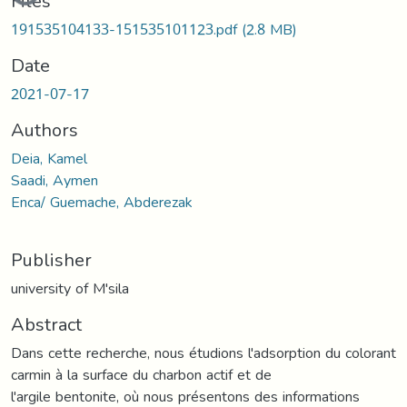
Loading...
Files
191535104133-151535101123.pdf
(2.8 MB)
Date
2021-07-17
Authors
Deia, Kamel
Saadi, Aymen
Enca/ Guemache, Abderezak
Publisher
university of M'sila
Abstract
Dans cette recherche, nous étudions l'adsorption du colorant
carmin à la surface du charbon actif et de
l'argile bentonite, où nous présentons des informations