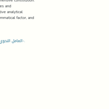
hensive constitution.
ses and
ive analytical
mmatical factor, and
العامل النحوي – القرآن الكريم-الأثر النحوي- رواية ورش- الدراسة اللغوية-.