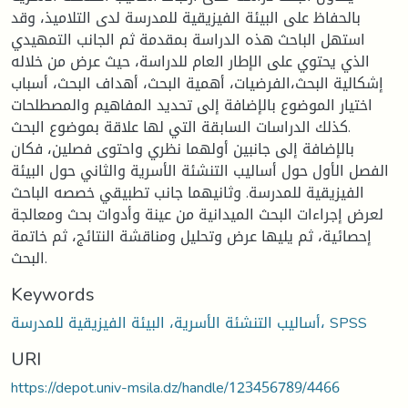
بالحفاظ على البيئة الفيزيقية للمدرسة لدى التلاميذ، وقد
استهل الباحث هذه الدراسة بمقدمة ثم الجانب التمهيدي
الذي يحتوي على الإطار العام للدراسة، حيث عرض من خلاله
إشكالية البحث،الفرضيات، أهمية البحث، أهداف البحث، أسباب
اختيار الموضوع بالإضافة إلى تحديد المفاهيم والمصطلحات
كذلك الدراسات السابقة التي لها علاقة بموضوع البحث.
بالإضافة إلى جانبين أولهما نظري واحتوى فصلين، فكان
الفصل الأول حول أساليب التنشئة الأسرية والثاني حول البيئة
الفيزيقية للمدرسة. وثانيهما جانب تطبيقي خصصه الباحث
لعرض إجراءات البحث الميدانية من عينة وأدوات بحث ومعالجة
إحصائية، ثم يليها عرض وتحليل ومناقشة النتائج، ثم خاتمة
البحث.
Keywords
أساليب التنشئة الأسرية، البيئة الفيزيقية للمدرسة، SPSS
URI
https://depot.univ-msila.dz/handle/123456789/4466