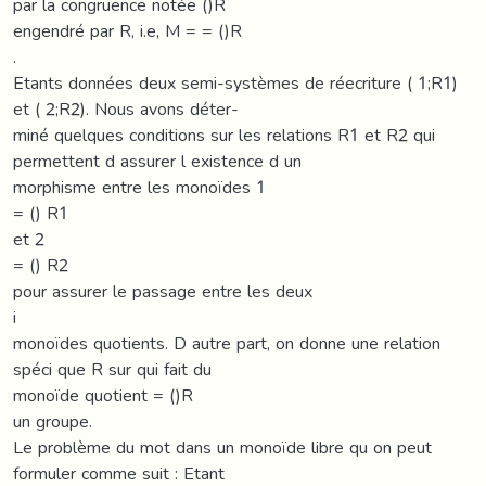
par la congruence notée ()R
engendré par R, i.e, M = = ()R
.
Etants données deux semi-systèmes de réecriture ( 1;R1)
et ( 2;R2). Nous avons déter-
miné quelques conditions sur les relations R1 et R2 qui
permettent d assurer l existence d un
morphisme entre les monoïdes 1
= () R1
et 2
= () R2
pour assurer le passage entre les deux
i
monoïdes quotients. D autre part, on donne une relation
spéci que R sur qui fait du
monoïde quotient = ()R
un groupe.
Le problème du mot dans un monoïde libre qu on peut
formuler comme suit : Etant