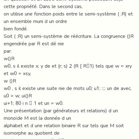
cette propriété. Dans le second cas,
on utilise une fonction poids entre le semi-système ( ;R) et
un ensemble muni d un ordre
bien fondé.
Soit ( ;R) un semi-système de réécriture. La congruence ()R
engendrée par R est dé nie
par:
w()R
w0, s il existe x; y de et (r; s) 2 (R [ R􀀀1) tels que w = xry
et w0 = xsy,
w ()R
w0 , s il existe une suite nie de mots u0; u1; :::; un de avec,
u0 = w; ui()R
ui+1; 80 i n 􀀀 1 et un = w0.
Une présentation (par générateurs et relations) d un
monoïde M est la donnée d un
alphabet et d une relation binaire R sur tels que M soit
isomorphe au quotient de